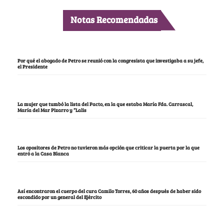
Notas Recomendadas
Por qué el abogado de Petro se reunió con la congresista que investigaba a su jefe,
el Presidente
La mujer que tumbó la lista del Pacto, en la que estaba María Fda. Carrascal,
María del Mar Pizarro y “Lalis
Los opositores de Petro no tuvieron más opción que criticar la puerta por la que
entró a la Casa Blanca
Así encontraron el cuerpo del cura Camilo Torres, 60 años después de haber sido
escondido por un general del Ejército