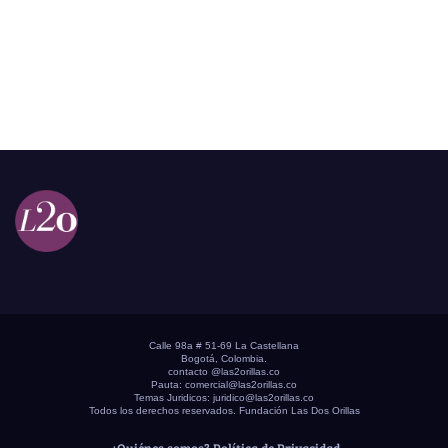
Calle 98a # 51-69 La Castellana
Bogotá, Colombia.
contacto @las2orillas.co
Pauta:
comercial@las2orillas.co
Temas Juridicos:
juridico@las2orillas.co
Todos los derechos reservados. Fundación Las Dos Orillas