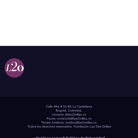
Calle 98a # 51-69 La Castellana
Bogotá, Colombia.
contacto @las2orillas.co
Pauta:
comercial@las2orillas.co
Temas Juridicos:
juridico@las2orillas.co
Todos los derechos reservados. Fundación Las Dos Orillas
¿Quiénes somos?
Política de Privacidad