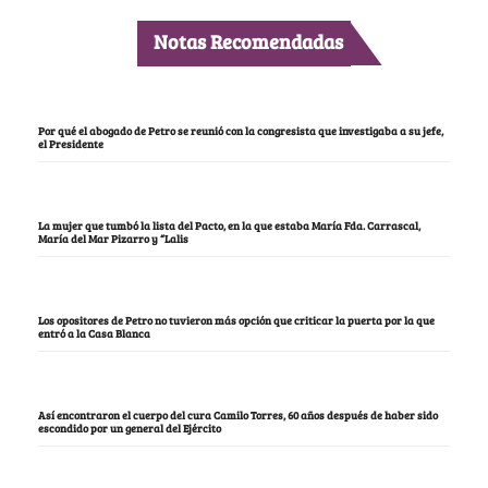
Notas Recomendadas
Por qué el abogado de Petro se reunió con la congresista que investigaba a su jefe,
el Presidente
La mujer que tumbó la lista del Pacto, en la que estaba María Fda. Carrascal,
María del Mar Pizarro y “Lalis
Los opositores de Petro no tuvieron más opción que criticar la puerta por la que
entró a la Casa Blanca
Así encontraron el cuerpo del cura Camilo Torres, 60 años después de haber sido
escondido por un general del Ejército