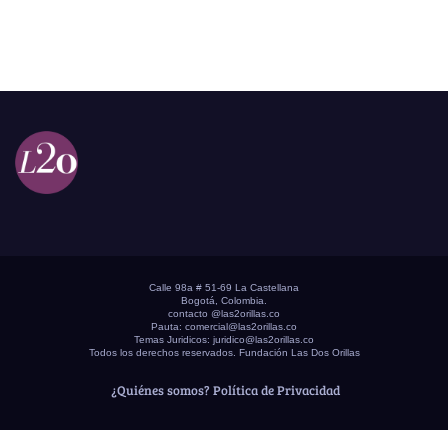
Calle 98a # 51-69 La Castellana
Bogotá, Colombia.
contacto @las2orillas.co
Pauta:
comercial@las2orillas.co
Temas Juridicos:
juridico@las2orillas.co
Todos los derechos reservados. Fundación Las Dos Orillas
¿Quiénes somos?
Política de Privacidad