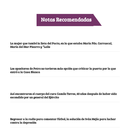
Notas Recomendadas
La mujer que tumbó la lista del Pacto, en la que estaba María Fda. Carrascal,
María del Mar Pizarro y “Lalis
Los opositores de Petro no tuvieron más opción que criticar la puerta por la que
entró a la Casa Blanca
Así encontraron el cuerpo del cura Camilo Torres, 60 años después de haber sido
escondido por un general del Ejército
Regresar a la radio para comentar fútbol, la solución de Iván Mejía para luchar
contra la depresión