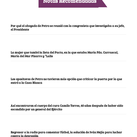
Notas Recomendadas
Por qué el abogado de Petro se reunió con la congresista que investigaba a su jefe,
el Presidente
La mujer que tumbó la lista del Pacto, en la que estaba María Fda. Carrascal,
María del Mar Pizarro y “Lalis
Los opositores de Petro no tuvieron más opción que criticar la puerta por la que
entró a la Casa Blanca
Así encontraron el cuerpo del cura Camilo Torres, 60 años después de haber sido
escondido por un general del Ejército
Regresar a la radio para comentar fútbol, la solución de Iván Mejía para luchar
contra la depresión