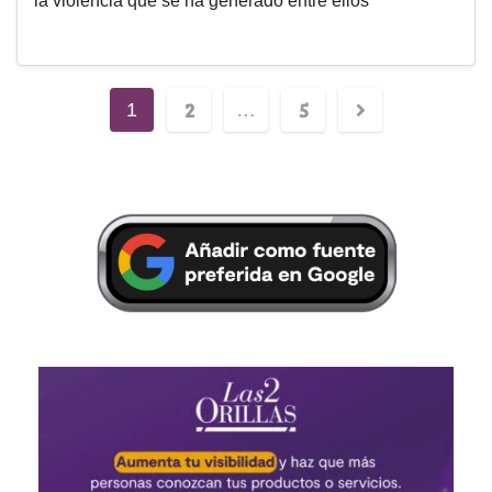
la violencia que se ha generado entre ellos
2
5
1
…