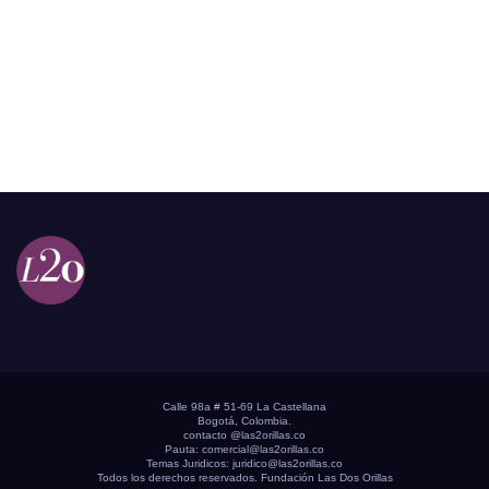
Calle 98a # 51-69 La Castellana
Bogotá, Colombia.
contacto @las2orillas.co
Pauta:
comercial@las2orillas.co
Temas Juridicos:
juridico@las2orillas.co
Todos los derechos reservados. Fundación Las Dos Orillas