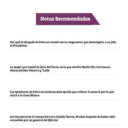
Notas Recomendadas
Por qué el abogado de Petro se reunió con la congresista que investigaba a su jefe,
el Presidente
La mujer que tumbó la lista del Pacto, en la que estaba María Fda. Carrascal,
María del Mar Pizarro y “Lalis
Los opositores de Petro no tuvieron más opción que criticar la puerta por la que
entró a la Casa Blanca
Así encontraron el cuerpo del cura Camilo Torres, 60 años después de haber sido
escondido por un general del Ejército