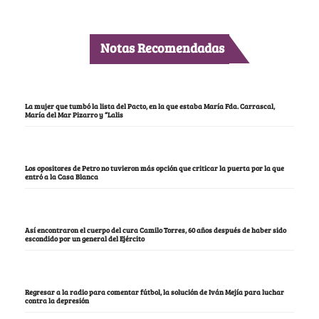
Notas Recomendadas
La mujer que tumbó la lista del Pacto, en la que estaba María Fda. Carrascal,
María del Mar Pizarro y “Lalis
Los opositores de Petro no tuvieron más opción que criticar la puerta por la que
entró a la Casa Blanca
Así encontraron el cuerpo del cura Camilo Torres, 60 años después de haber sido
escondido por un general del Ejército
Regresar a la radio para comentar fútbol, la solución de Iván Mejía para luchar
contra la depresión