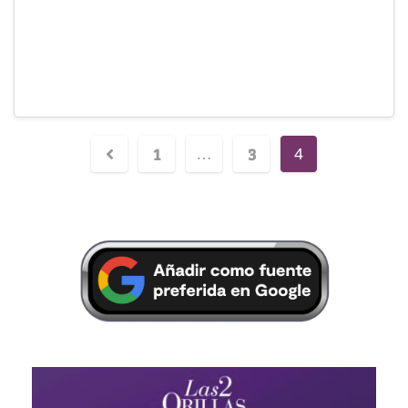
1
3
…
4