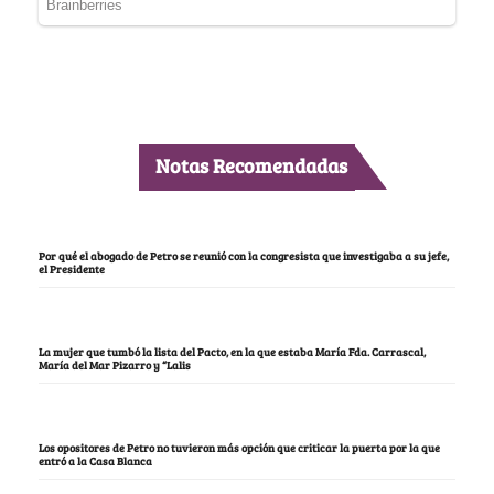
Notas Recomendadas
Por qué el abogado de Petro se reunió con la congresista que investigaba a su jefe,
el Presidente
La mujer que tumbó la lista del Pacto, en la que estaba María Fda. Carrascal,
María del Mar Pizarro y “Lalis
Los opositores de Petro no tuvieron más opción que criticar la puerta por la que
entró a la Casa Blanca