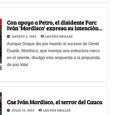
Con apoyo a Petro, el disidente Farc
Iván 'Mordisco' expresa su intención
de hacer pausa en la guerra
AGOSTO 4, 2022
LAS DOS ORILLAS
Aunque Duque dio por muerto al sucesor de Gentil
Duarte, Mordisco, que maneja una estructura narco
en el oriente, divulgó esta respuesta a la propuesta
de paz total
Cae Iván Mordisco, el terror del Cauca
JULIO 15, 2022
LAS DOS ORILLAS