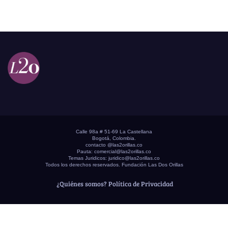
Calle 98a # 51-69 La Castellana
Bogotá, Colombia.
contacto @las2orillas.co
Pauta:
comercial@las2orillas.co
Temas Juridicos:
juridico@las2orillas.co
Todos los derechos reservados. Fundación Las Dos Orillas
¿Quiénes somos?
Política de Privacidad