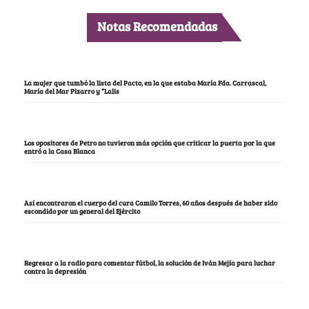
Notas Recomendadas
La mujer que tumbó la lista del Pacto, en la que estaba María Fda. Carrascal,
María del Mar Pizarro y “Lalis
Los opositores de Petro no tuvieron más opción que criticar la puerta por la que
entró a la Casa Blanca
Así encontraron el cuerpo del cura Camilo Torres, 60 años después de haber sido
escondido por un general del Ejército
Regresar a la radio para comentar fútbol, la solución de Iván Mejía para luchar
contra la depresión