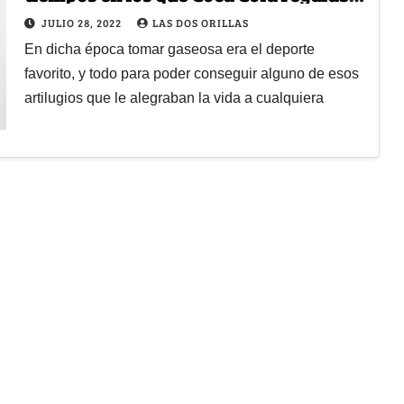
yoyos, fuchis y balones
JULIO 28, 2022
LAS DOS ORILLAS
En dicha época tomar gaseosa era el deporte
favorito, y todo para poder conseguir alguno de esos
artilugios que le alegraban la vida a cualquiera