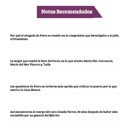
Notas Recomendadas
Por qué el abogado de Petro se reunió con la congresista que investigaba a su jefe,
el Presidente
La mujer que tumbó la lista del Pacto, en la que estaba María Fda. Carrascal,
María del Mar Pizarro y “Lalis
Los opositores de Petro no tuvieron más opción que criticar la puerta por la que
entró a la Casa Blanca
Así encontraron el cuerpo del cura Camilo Torres, 60 años después de haber sido
escondido por un general del Ejército