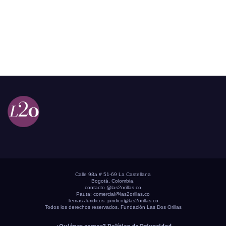
Calle 98a # 51-69 La Castellana
Bogotá, Colombia.
contacto @las2orillas.co
Pauta:
comercial@las2orillas.co
Temas Juridicos:
juridico@las2orillas.co
Todos los derechos reservados. Fundación Las Dos Orillas