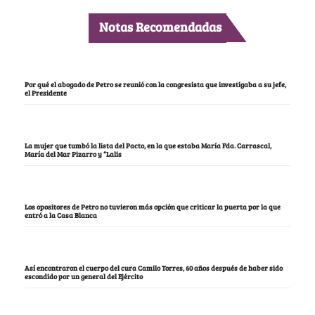
Notas Recomendadas
Por qué el abogado de Petro se reunió con la congresista que investigaba a su jefe,
el Presidente
La mujer que tumbó la lista del Pacto, en la que estaba María Fda. Carrascal,
María del Mar Pizarro y “Lalis
Los opositores de Petro no tuvieron más opción que criticar la puerta por la que
entró a la Casa Blanca
Así encontraron el cuerpo del cura Camilo Torres, 60 años después de haber sido
escondido por un general del Ejército