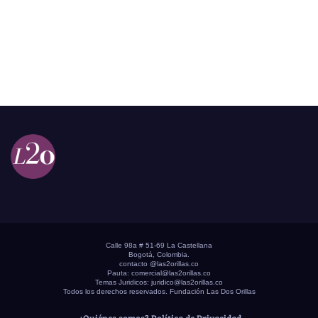
Calle 98a # 51-69 La Castellana
Bogotá, Colombia.
contacto @las2orillas.co
Pauta:
comercial@las2orillas.co
Temas Juridicos:
juridico@las2orillas.co
Todos los derechos reservados. Fundación Las Dos Orillas
¿Quiénes somos?
Política de Privacidad