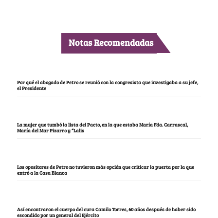
Notas Recomendadas
Por qué el abogado de Petro se reunió con la congresista que investigaba a su jefe,
el Presidente
La mujer que tumbó la lista del Pacto, en la que estaba María Fda. Carrascal,
María del Mar Pizarro y “Lalis
Los opositores de Petro no tuvieron más opción que criticar la puerta por la que
entró a la Casa Blanca
Así encontraron el cuerpo del cura Camilo Torres, 60 años después de haber sido
escondido por un general del Ejército