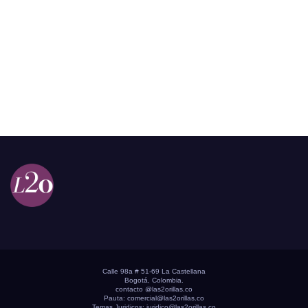
Calle 98a # 51-69 La Castellana
Bogotá, Colombia.
contacto @las2orillas.co
Pauta:
comercial@las2orillas.co
Temas Juridicos:
juridico@las2orillas.co