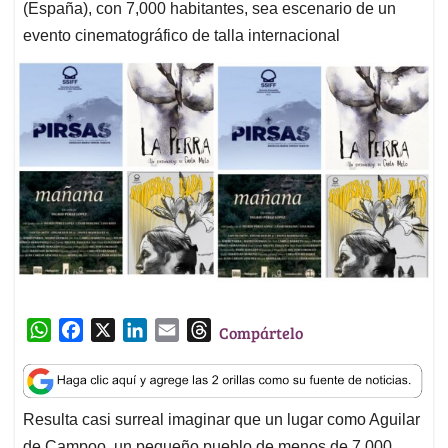
(España), con 7,000 habitantes, sea escenario de un
evento cinematográfico de talla internacional
W
F
X
L
E
T
Compártelo
h
a
i
m
h
a
c
n
a
r
t
e
k
i
e
Resulta casi surreal imaginar que un lugar como Aguilar
s
b
e
l
a
de Campoo, un pequeño pueblo de menos de 7,000