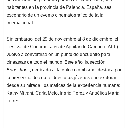
A
o
d
d
p
o
I
s
habitantes en la provincia de Palencia, España, sea
p
k
n
escenario de un evento cinematográfico de talla
internacional.
Sin embargo, del 29 de noviembre al 8 de diciembre, el
Festival de Cortometrajes de Aguilar de Campoo (AFF)
vuelve a convertirse en un punto de encuentro para
cineastas de todo el mundo. Este año, la sección
Bogoshorts
, dedicada al talento colombiano, destaca por
la presencia de cuatro directoras jóvenes que exploran,
desde su mirada, los matices de la experiencia humana:
Kathy Mitrani, Carla Melo, Ingrid Pérez y Angélica María
Torres.