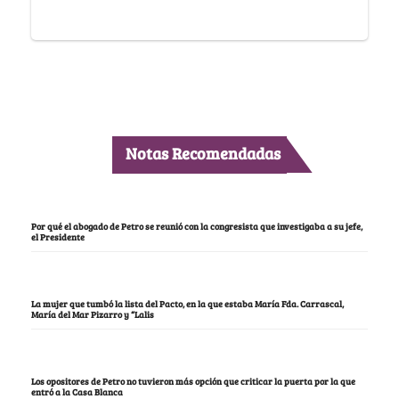
Notas Recomendadas
Por qué el abogado de Petro se reunió con la congresista que investigaba a su jefe,
el Presidente
La mujer que tumbó la lista del Pacto, en la que estaba María Fda. Carrascal,
María del Mar Pizarro y “Lalis
Los opositores de Petro no tuvieron más opción que criticar la puerta por la que
entró a la Casa Blanca