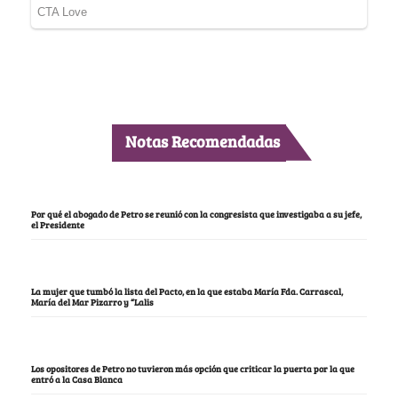
Notas Recomendadas
Por qué el abogado de Petro se reunió con la congresista que investigaba a su jefe,
el Presidente
La mujer que tumbó la lista del Pacto, en la que estaba María Fda. Carrascal,
María del Mar Pizarro y “Lalis
Los opositores de Petro no tuvieron más opción que criticar la puerta por la que
entró a la Casa Blanca