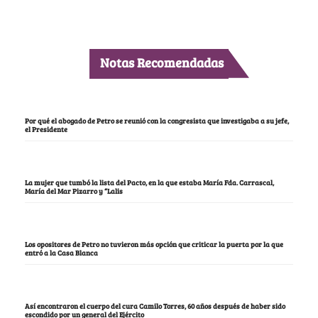
Notas Recomendadas
Por qué el abogado de Petro se reunió con la congresista que investigaba a su jefe,
el Presidente
La mujer que tumbó la lista del Pacto, en la que estaba María Fda. Carrascal,
María del Mar Pizarro y “Lalis
Los opositores de Petro no tuvieron más opción que criticar la puerta por la que
entró a la Casa Blanca
Así encontraron el cuerpo del cura Camilo Torres, 60 años después de haber sido
escondido por un general del Ejército