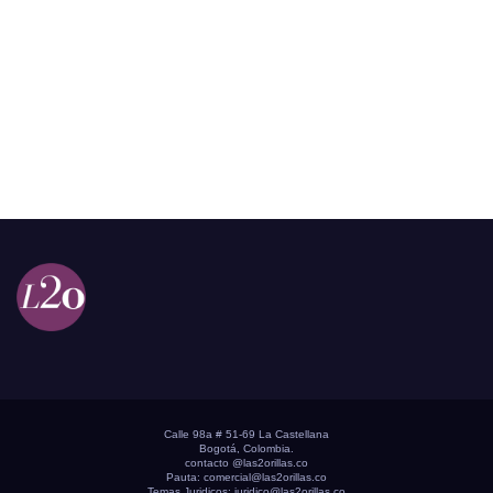
Calle 98a # 51-69 La Castellana
Bogotá, Colombia.
contacto @las2orillas.co
Pauta:
comercial@las2orillas.co
Temas Juridicos:
juridico@las2orillas.co