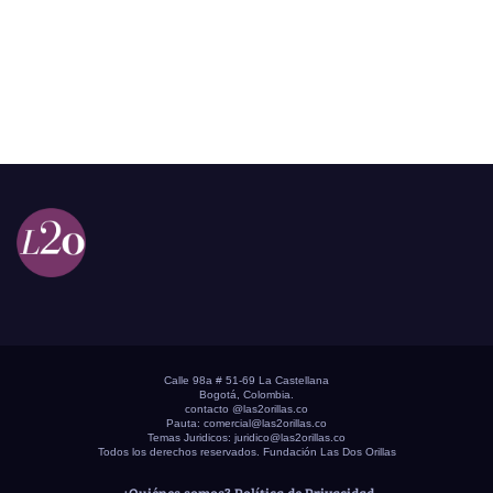
Calle 98a # 51-69 La Castellana
Bogotá, Colombia.
contacto @las2orillas.co
Pauta:
comercial@las2orillas.co
Temas Juridicos:
juridico@las2orillas.co
Todos los derechos reservados. Fundación Las Dos Orillas
¿Quiénes somos?
Política de Privacidad