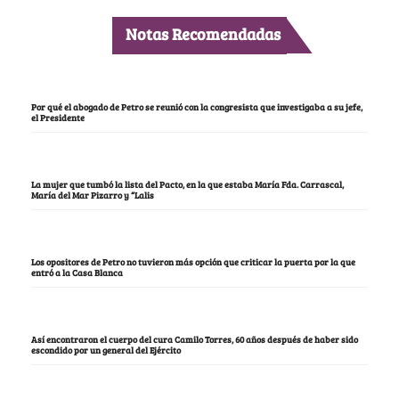
Notas Recomendadas
Por qué el abogado de Petro se reunió con la congresista que investigaba a su jefe,
el Presidente
La mujer que tumbó la lista del Pacto, en la que estaba María Fda. Carrascal,
María del Mar Pizarro y “Lalis
Los opositores de Petro no tuvieron más opción que criticar la puerta por la que
entró a la Casa Blanca
Así encontraron el cuerpo del cura Camilo Torres, 60 años después de haber sido
escondido por un general del Ejército