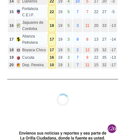
14
Llaneros
22
19
4
10
5
17
20
-3
Fortaleza
15
22
19
5
7
7
22
27
-5
C.E.I.F.
Jaguares de
16
18
19
5
3
11
20
33
-13
Cordoba
Alianza
17
17
19
3
8
8
13
27
-14
Petrolera
18
Boyaca Chico
17
19
5
2
12
15
32
-17
19
Cucuta
16
19
3
7
9
22
35
-13
20
Dep. Pereira
10
19
1
7
11
15
32
-17