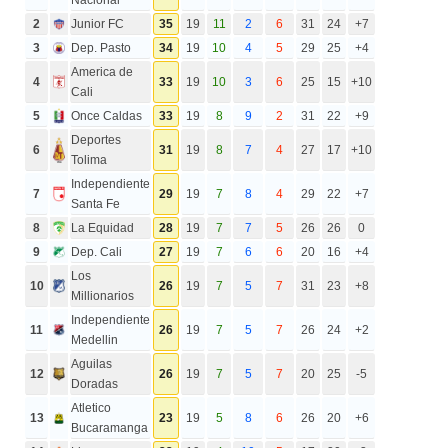
2
Junior FC
35
19
11
2
6
31
24
+7
3
Dep. Pasto
34
19
10
4
5
29
25
+4
America de
4
33
19
10
3
6
25
15
+10
Cali
5
Once Caldas
33
19
8
9
2
31
22
+9
Deportes
6
31
19
8
7
4
27
17
+10
Tolima
Independiente
7
29
19
7
8
4
29
22
+7
Santa Fe
8
La Equidad
28
19
7
7
5
26
26
0
9
Dep. Cali
27
19
7
6
6
20
16
+4
Los
10
26
19
7
5
7
31
23
+8
Millionarios
Independiente
11
26
19
7
5
7
26
24
+2
Medellin
Aguilas
12
26
19
7
5
7
20
25
-5
Doradas
Atletico
13
23
19
5
8
6
26
20
+6
Bucaramanga