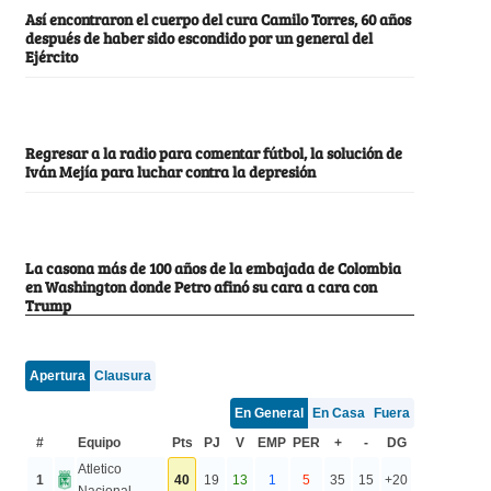
Así encontraron el cuerpo del cura Camilo Torres, 60 años
después de haber sido escondido por un general del
Ejército
Regresar a la radio para comentar fútbol, la solución de
Iván Mejía para luchar contra la depresión
La casona más de 100 años de la embajada de Colombia
en Washington donde Petro afinó su cara a cara con
Trump
Apertura
Clausura
En General
En Casa
Fuera
#
Equipo
Pts
PJ
V
EMP
PER
+
-
DG
Atletico
1
40
19
13
1
5
35
15
+20
Nacional