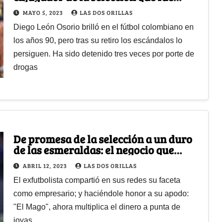
detenido por cargar cocaína
MAYO 5, 2023
LAS DOS ORILLAS
Diego León Osorio brilló en el fútbol colombiano en
los años 90, pero tras su retiro los escándalos lo
persiguen. Ha sido detenido tres veces por porte de
drogas
De promesa de la selección a un duro
de las esmeraldas: el negocio que
llenará de plata a Juan Pablo Pino
ABRIL 12, 2023
LAS DOS ORILLAS
El exfutbolista compartió en sus redes su faceta
como empresario; y haciéndole honor a su apodo:
"El Mago", ahora multiplica el dinero a punta de
joyas