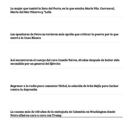
La mujer que tumbó la lista del Pacto, en la que estaba María Fda. Carrascal,
María del Mar Pizarro y “Lalis
Los opositores de Petro no tuvieron más opción que criticar la puerta por la que
entró a la Casa Blanca
Así encontraron el cuerpo del cura Camilo Torres, 60 años después de haber sido
escondido por un general del Ejército
Regresar a la radio para comentar fútbol, la solución de Iván Mejía para luchar
contra la depresión
La casona más de 100 años de la embajada de Colombia en Washington donde
Petro afinó su cara a cara con Trump