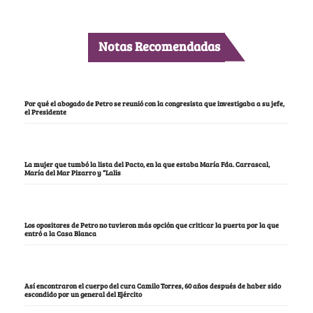
Notas Recomendadas
Por qué el abogado de Petro se reunió con la congresista que investigaba a su jefe,
el Presidente
La mujer que tumbó la lista del Pacto, en la que estaba María Fda. Carrascal,
María del Mar Pizarro y “Lalis
Los opositores de Petro no tuvieron más opción que criticar la puerta por la que
entró a la Casa Blanca
Así encontraron el cuerpo del cura Camilo Torres, 60 años después de haber sido
escondido por un general del Ejército