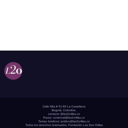
Calle 98a # 51-69 La Castellana
Bogotá, Colombia.
contacto @las2orillas.co
Pauta:
comercial@las2orillas.co
Temas Juridicos:
juridico@las2orillas.co
Todos los derechos reservados. Fundación Las Dos Orillas