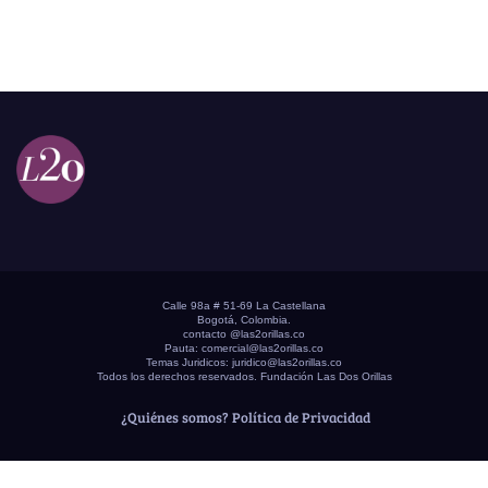
Calle 98a # 51-69 La Castellana
Bogotá, Colombia.
contacto @las2orillas.co
Pauta:
comercial@las2orillas.co
Temas Juridicos:
juridico@las2orillas.co
Todos los derechos reservados. Fundación Las Dos Orillas
¿Quiénes somos?
Política de Privacidad