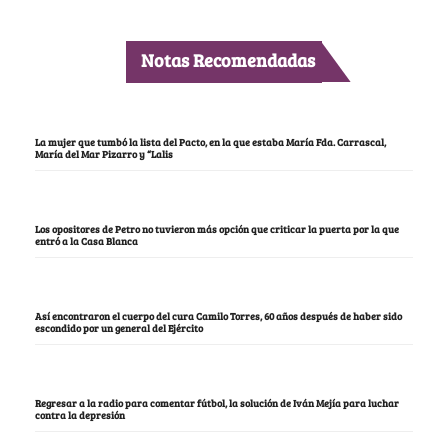
Notas Recomendadas
La mujer que tumbó la lista del Pacto, en la que estaba María Fda. Carrascal,
María del Mar Pizarro y “Lalis
Los opositores de Petro no tuvieron más opción que criticar la puerta por la que
entró a la Casa Blanca
Así encontraron el cuerpo del cura Camilo Torres, 60 años después de haber sido
escondido por un general del Ejército
Regresar a la radio para comentar fútbol, la solución de Iván Mejía para luchar
contra la depresión