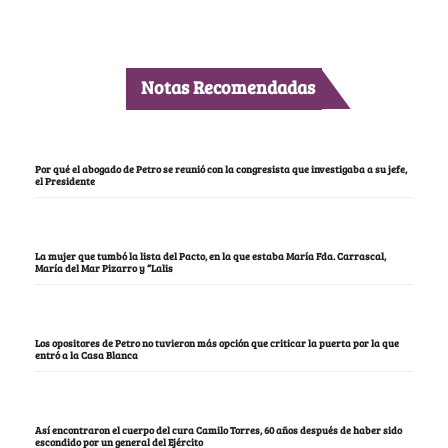
Notas Recomendadas
Por qué el abogado de Petro se reunió con la congresista que investigaba a su jefe,
el Presidente
La mujer que tumbó la lista del Pacto, en la que estaba María Fda. Carrascal,
María del Mar Pizarro y “Lalis
Los opositores de Petro no tuvieron más opción que criticar la puerta por la que
entró a la Casa Blanca
Así encontraron el cuerpo del cura Camilo Torres, 60 años después de haber sido
escondido por un general del Ejército