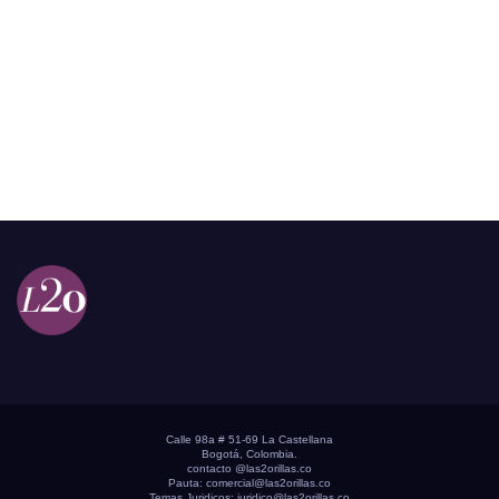
Calle 98a # 51-69 La Castellana
Bogotá, Colombia.
contacto @las2orillas.co
Pauta:
comercial@las2orillas.co
Temas Juridicos:
juridico@las2orillas.co