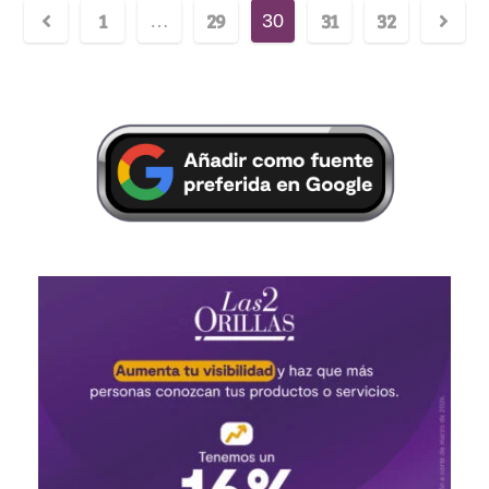
1
29
31
32
…
30