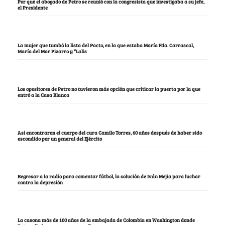
Por qué el abogado de Petro se reunió con la congresista que investigaba a su jefe,
el Presidente
La mujer que tumbó la lista del Pacto, en la que estaba María Fda. Carrascal,
María del Mar Pizarro y “Lalis
Los opositores de Petro no tuvieron más opción que criticar la puerta por la que
entró a la Casa Blanca
Así encontraron el cuerpo del cura Camilo Torres, 60 años después de haber sido
escondido por un general del Ejército
Regresar a la radio para comentar fútbol, la solución de Iván Mejía para luchar
contra la depresión
La casona más de 100 años de la embajada de Colombia en Washington donde