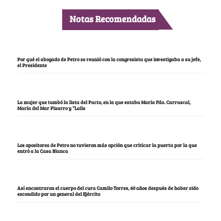
Notas Recomendadas
Por qué el abogado de Petro se reunió con la congresista que investigaba a su jefe,
el Presidente
La mujer que tumbó la lista del Pacto, en la que estaba María Fda. Carrascal,
María del Mar Pizarro y “Lalis
Los opositores de Petro no tuvieron más opción que criticar la puerta por la que
entró a la Casa Blanca
Así encontraron el cuerpo del cura Camilo Torres, 60 años después de haber sido
escondido por un general del Ejército