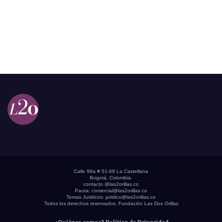
Calle 98a # 51-69 La Castellana
Bogotá, Colombia.
contacto @las2orillas.co
Pauta:
comercial@las2orillas.co
Temas Juridicos:
juridico@las2orillas.co
Todos los derechos reservados. Fundación Las Dos Orillas
¿Quiénes somos?
Política de Privacidad