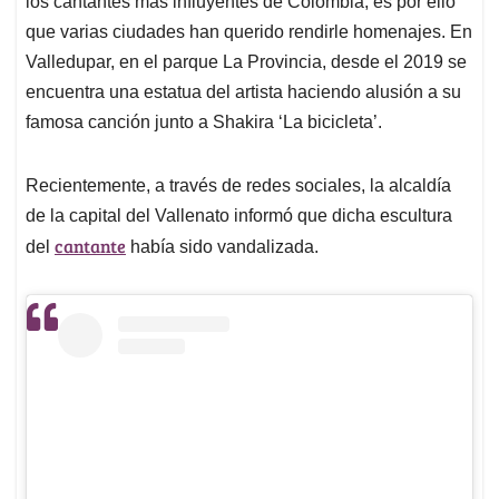
p
o
I
s
los cantantes más influyentes de Colombia, es por ello
p
k
n
que varias ciudades han querido rendirle homenajes. En
Valledupar, en el parque La Provincia, desde el 2019 se
encuentra una estatua del artista haciendo alusión a su
famosa canción junto a Shakira ‘La bicicleta’.
Recientemente, a través de redes sociales, la alcaldía
de la capital del Vallenato informó que dicha escultura
cantante
del
había sido vandalizada.