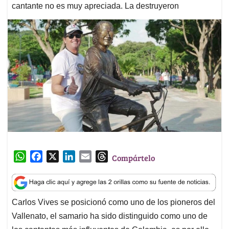
cantante no es muy apreciada. La destruyeron
W
F
X
L
E
T
Compártelo
h
a
i
m
h
a
c
n
a
r
t
e
k
i
e
Carlos Vives se posicionó como uno de los pioneros del
s
b
e
l
a
Vallenato, el samario ha sido distinguido como uno de
A
o
d
d