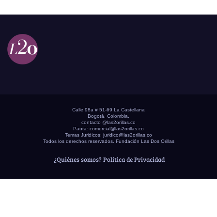
Calle 98a # 51-69 La Castellana
Bogotá, Colombia.
contacto @las2orillas.co
Pauta:
comercial@las2orillas.co
Temas Juridicos:
juridico@las2orillas.co
Todos los derechos reservados. Fundación Las Dos Orillas
¿Quiénes somos?
Política de Privacidad