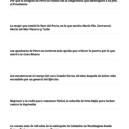
Por qué el abogado de Petro se reunió con la congresista que investigaba a su jefe,
el Presidente
La mujer que tumbó la lista del Pacto, en la que estaba María Fda. Carrascal,
María del Mar Pizarro y “Lalis
Los opositores de Petro no tuvieron más opción que criticar la puerta por la que
entró a la Casa Blanca
Así encontraron el cuerpo del cura Camilo Torres, 60 años después de haber sido
escondido por un general del Ejército
Regresar a la radio para comentar fútbol, la solución de Iván Mejía para luchar
contra la depresión
La casona más de 100 años de la embajada de Colombia en Washington donde