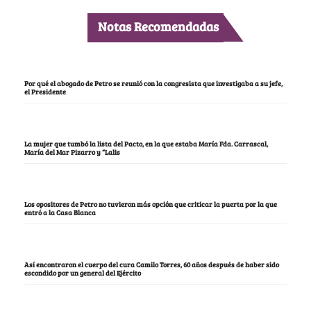
Notas Recomendadas
Por qué el abogado de Petro se reunió con la congresista que investigaba a su jefe,
el Presidente
La mujer que tumbó la lista del Pacto, en la que estaba María Fda. Carrascal,
María del Mar Pizarro y “Lalis
Los opositores de Petro no tuvieron más opción que criticar la puerta por la que
entró a la Casa Blanca
Así encontraron el cuerpo del cura Camilo Torres, 60 años después de haber sido
escondido por un general del Ejército