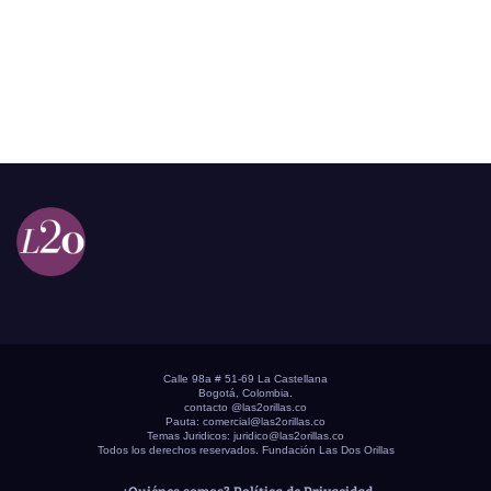
Calle 98a # 51-69 La Castellana
Bogotá, Colombia.
contacto @las2orillas.co
Pauta:
comercial@las2orillas.co
Temas Juridicos:
juridico@las2orillas.co
Todos los derechos reservados. Fundación Las Dos Orillas
¿Quiénes somos?
Política de Privacidad