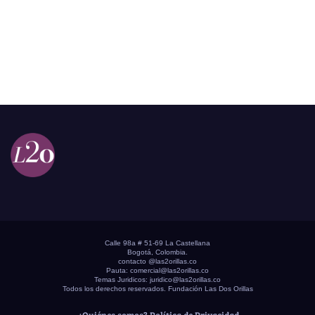
Calle 98a # 51-69 La Castellana
Bogotá, Colombia.
contacto @las2orillas.co
Pauta:
comercial@las2orillas.co
Temas Juridicos:
juridico@las2orillas.co
Todos los derechos reservados. Fundación Las Dos Orillas
¿Quiénes somos?
Política de Privacidad