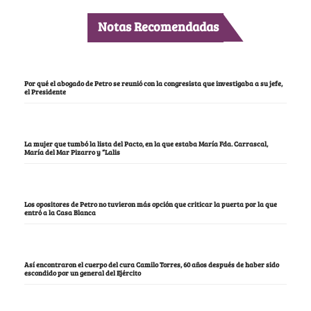
Notas Recomendadas
Por qué el abogado de Petro se reunió con la congresista que investigaba a su jefe,
el Presidente
La mujer que tumbó la lista del Pacto, en la que estaba María Fda. Carrascal,
María del Mar Pizarro y “Lalis
Los opositores de Petro no tuvieron más opción que criticar la puerta por la que
entró a la Casa Blanca
Así encontraron el cuerpo del cura Camilo Torres, 60 años después de haber sido
escondido por un general del Ejército