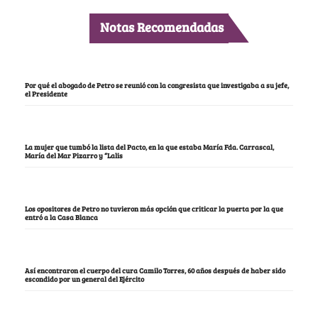
Notas Recomendadas
Por qué el abogado de Petro se reunió con la congresista que investigaba a su jefe,
el Presidente
La mujer que tumbó la lista del Pacto, en la que estaba María Fda. Carrascal,
María del Mar Pizarro y “Lalis
Los opositores de Petro no tuvieron más opción que criticar la puerta por la que
entró a la Casa Blanca
Así encontraron el cuerpo del cura Camilo Torres, 60 años después de haber sido
escondido por un general del Ejército