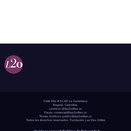
Calle 98a # 51-69 La Castellana
Bogotá, Colombia.
contacto @las2orillas.co
Pauta:
comercial@las2orillas.co
Temas Juridicos:
juridico@las2orillas.co
Todos los derechos reservados. Fundación Las Dos Orillas
¿Quiénes somos?
Política de Privacidad