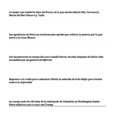
La mujer que tumbó la lista del Pacto, en la que estaba María Fda. Carrascal,
María del Mar Pizarro y “Lalis
Los opositores de Petro no tuvieron más opción que criticar la puerta por la que
entró a la Casa Blanca
Así encontraron el cuerpo del cura Camilo Torres, 60 años después de haber sido
escondido por un general del Ejército
Regresar a la radio para comentar fútbol, la solución de Iván Mejía para luchar
contra la depresión
La casona más de 100 años de la embajada de Colombia en Washington donde
Petro afinó su cara a cara con Trump