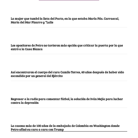
La mujer que tumbó la lista del Pacto, en la que estaba María Fda. Carrascal,
María del Mar Pizarro y “Lalis
Los opositores de Petro no tuvieron más opción que criticar la puerta por la que
entró a la Casa Blanca
Así encontraron el cuerpo del cura Camilo Torres, 60 años después de haber sido
escondido por un general del Ejército
Regresar a la radio para comentar fútbol, la solución de Iván Mejía para luchar
contra la depresión
La casona más de 100 años de la embajada de Colombia en Washington donde
Petro afinó su cara a cara con Trump