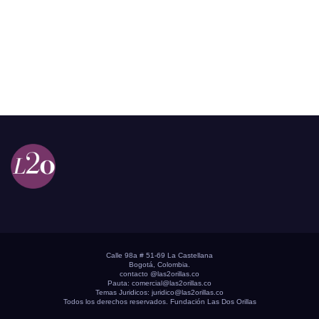
Calle 98a # 51-69 La Castellana
Bogotá, Colombia.
contacto @las2orillas.co
Pauta:
comercial@las2orillas.co
Temas Juridicos:
juridico@las2orillas.co
Todos los derechos reservados. Fundación Las Dos Orillas