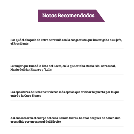
Notas Recomendadas
Por qué el abogado de Petro se reunió con la congresista que investigaba a su jefe,
el Presidente
La mujer que tumbó la lista del Pacto, en la que estaba María Fda. Carrascal,
María del Mar Pizarro y “Lalis
Los opositores de Petro no tuvieron más opción que criticar la puerta por la que
entró a la Casa Blanca
Así encontraron el cuerpo del cura Camilo Torres, 60 años después de haber sido
escondido por un general del Ejército