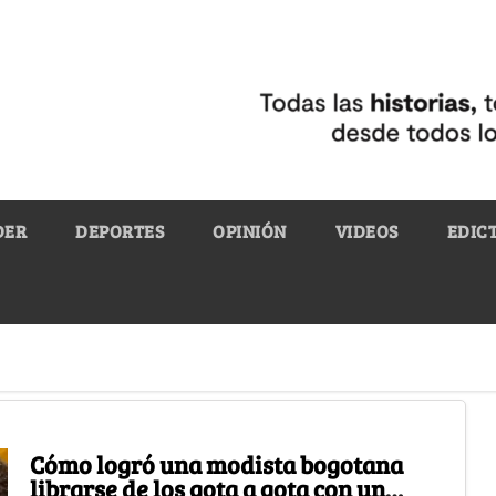
DER
DEPORTES
OPINIÓN
VIDEOS
EDIC
Cómo logró una modista bogotana
librarse de los gota a gota con un