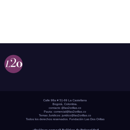
Calle 98a # 51-69 La Castellana
Bogotá, Colombia.
contacto @las2orillas.co
Pauta:
comercial@las2orillas.co
Temas Juridicos:
juridico@las2orillas.co
Todos los derechos reservados. Fundación Las Dos Orillas
¿Quiénes somos?
Política de Privacidad