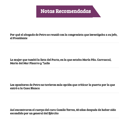
Notas Recomendadas
Por qué el abogado de Petro se reunió con la congresista que investigaba a su jefe,
el Presidente
La mujer que tumbó la lista del Pacto, en la que estaba María Fda. Carrascal,
María del Mar Pizarro y “Lalis
Los opositores de Petro no tuvieron más opción que criticar la puerta por la que
entró a la Casa Blanca
Así encontraron el cuerpo del cura Camilo Torres, 60 años después de haber sido
escondido por un general del Ejército