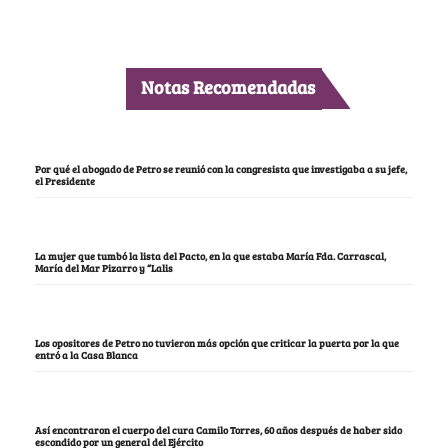
Notas Recomendadas
Por qué el abogado de Petro se reunió con la congresista que investigaba a su jefe,
el Presidente
La mujer que tumbó la lista del Pacto, en la que estaba María Fda. Carrascal,
María del Mar Pizarro y “Lalis
Los opositores de Petro no tuvieron más opción que criticar la puerta por la que
entró a la Casa Blanca
Así encontraron el cuerpo del cura Camilo Torres, 60 años después de haber sido
escondido por un general del Ejército