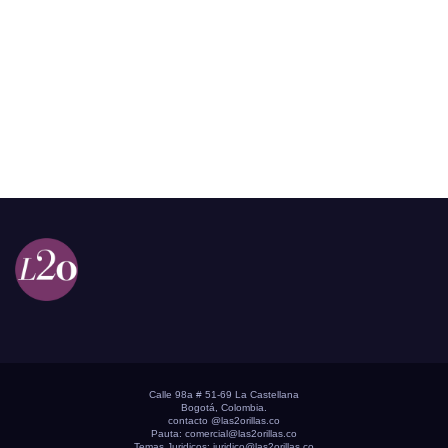
Calle 98a # 51-69 La Castellana
Bogotá, Colombia.
contacto @las2orillas.co
Pauta:
comercial@las2orillas.co
Temas Juridicos:
juridico@las2orillas.co