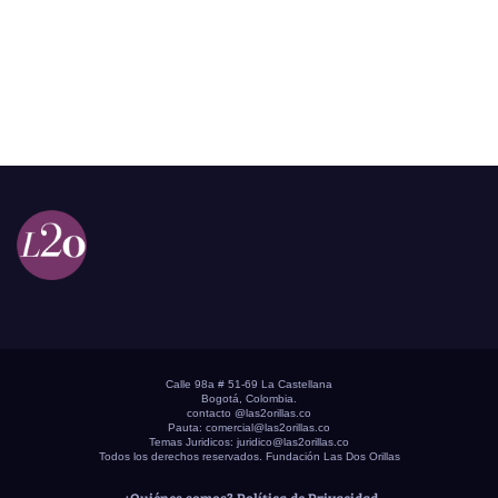
Calle 98a # 51-69 La Castellana
Bogotá, Colombia.
contacto @las2orillas.co
Pauta:
comercial@las2orillas.co
Temas Juridicos:
juridico@las2orillas.co
Todos los derechos reservados. Fundación Las Dos Orillas
¿Quiénes somos?
Política de Privacidad