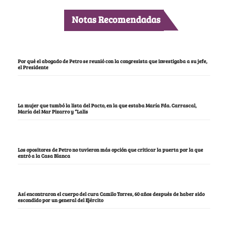
Notas Recomendadas
Por qué el abogado de Petro se reunió con la congresista que investigaba a su jefe,
el Presidente
La mujer que tumbó la lista del Pacto, en la que estaba María Fda. Carrascal,
María del Mar Pizarro y “Lalis
Los opositores de Petro no tuvieron más opción que criticar la puerta por la que
entró a la Casa Blanca
Así encontraron el cuerpo del cura Camilo Torres, 60 años después de haber sido
escondido por un general del Ejército