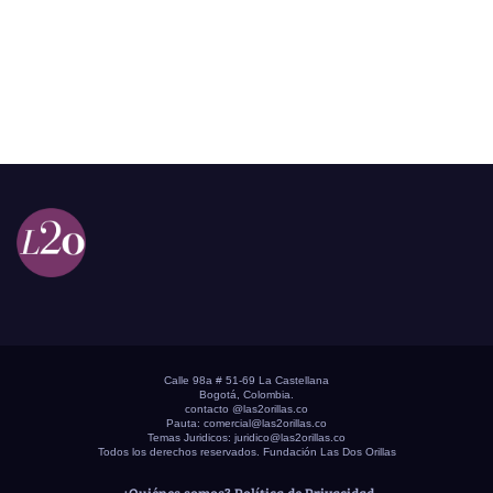
Calle 98a # 51-69 La Castellana
Bogotá, Colombia.
contacto @las2orillas.co
Pauta:
comercial@las2orillas.co
Temas Juridicos:
juridico@las2orillas.co
Todos los derechos reservados. Fundación Las Dos Orillas
¿Quiénes somos?
Política de Privacidad