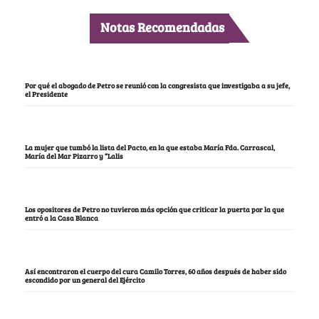
Notas Recomendadas
Por qué el abogado de Petro se reunió con la congresista que investigaba a su jefe,
el Presidente
La mujer que tumbó la lista del Pacto, en la que estaba María Fda. Carrascal,
María del Mar Pizarro y “Lalis
Los opositores de Petro no tuvieron más opción que criticar la puerta por la que
entró a la Casa Blanca
Así encontraron el cuerpo del cura Camilo Torres, 60 años después de haber sido
escondido por un general del Ejército