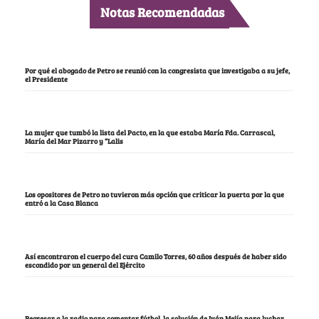
Notas Recomendadas
Por qué el abogado de Petro se reunió con la congresista que investigaba a su jefe,
el Presidente
La mujer que tumbó la lista del Pacto, en la que estaba María Fda. Carrascal,
María del Mar Pizarro y “Lalis
Los opositores de Petro no tuvieron más opción que criticar la puerta por la que
entró a la Casa Blanca
Así encontraron el cuerpo del cura Camilo Torres, 60 años después de haber sido
escondido por un general del Ejército
Regresar a la radio para comentar fútbol, la solución de Iván Mejía para luchar