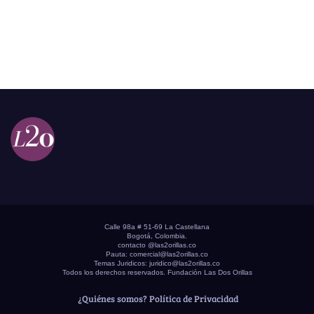
Calle 98a # 51-69 La Castellana
Bogotá, Colombia.
contacto @las2orillas.co
Pauta:
comercial@las2orillas.co
Temas Juridicos:
juridico@las2orillas.co
Todos los derechos reservados. Fundación Las Dos Orillas
¿Quiénes somos?
Política de Privacidad