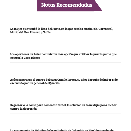
Notas Recomendadas
La mujer que tumbó la lista del Pacto, en la que estaba María Fda. Carrascal,
María del Mar Pizarro y “Lalis
Los opositores de Petro no tuvieron más opción que criticar la puerta por la que
entró a la Casa Blanca
Así encontraron el cuerpo del cura Camilo Torres, 60 años después de haber sido
escondido por un general del Ejército
Regresar a la radio para comentar fútbol, la solución de Iván Mejía para luchar
contra la depresión
La casona más de 100 años de la embajada de Colombia en Washington donde