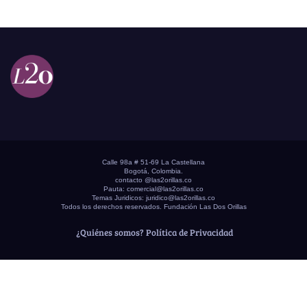
Calle 98a # 51-69 La Castellana
Bogotá, Colombia.
contacto @las2orillas.co
Pauta:
comercial@las2orillas.co
Temas Juridicos:
juridico@las2orillas.co
Todos los derechos reservados. Fundación Las Dos Orillas
¿Quiénes somos?
Política de Privacidad