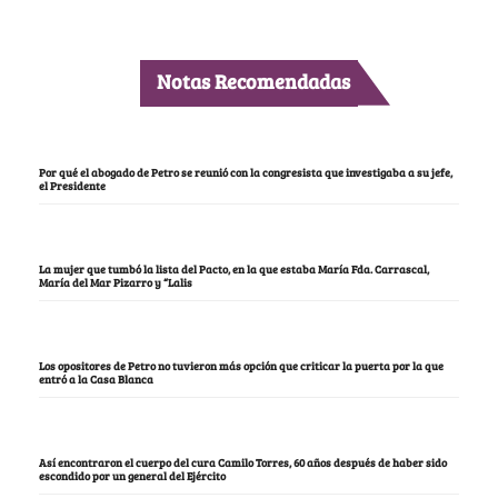
Notas Recomendadas
Por qué el abogado de Petro se reunió con la congresista que investigaba a su jefe,
el Presidente
La mujer que tumbó la lista del Pacto, en la que estaba María Fda. Carrascal,
María del Mar Pizarro y “Lalis
Los opositores de Petro no tuvieron más opción que criticar la puerta por la que
entró a la Casa Blanca
Así encontraron el cuerpo del cura Camilo Torres, 60 años después de haber sido
escondido por un general del Ejército