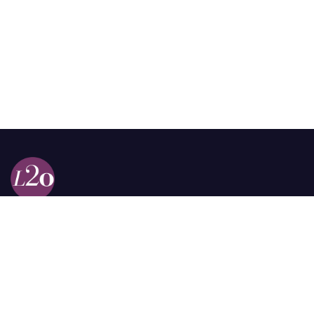
Calle 98a # 51-69 La Castellana
Bogotá, Colombia.
contacto @las2orillas.co
Pauta:
comercial@las2orillas.co
Temas Juridicos:
juridico@las2orillas.co
Todos los derechos reservados. Fundación Las Dos Orillas