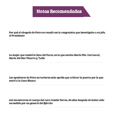
Notas Recomendadas
Por qué el abogado de Petro se reunió con la congresista que investigaba a su jefe,
el Presidente
La mujer que tumbó la lista del Pacto, en la que estaba María Fda. Carrascal,
María del Mar Pizarro y “Lalis
Los opositores de Petro no tuvieron más opción que criticar la puerta por la que
entró a la Casa Blanca
Así encontraron el cuerpo del cura Camilo Torres, 60 años después de haber sido
escondido por un general del Ejército