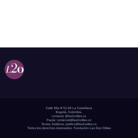
Calle 98a # 51-69 La Castellana
Bogotá, Colombia.
contacto @las2orillas.co
Pauta:
comercial@las2orillas.co
Temas Juridicos:
juridico@las2orillas.co
Todos los derechos reservados. Fundación Las Dos Orillas