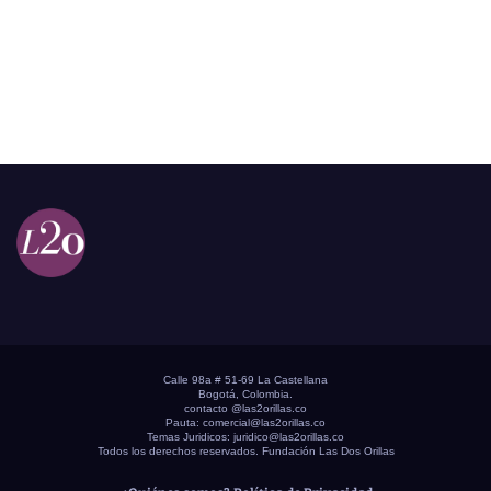
Calle 98a # 51-69 La Castellana
Bogotá, Colombia.
contacto @las2orillas.co
Pauta:
comercial@las2orillas.co
Temas Juridicos:
juridico@las2orillas.co
Todos los derechos reservados. Fundación Las Dos Orillas