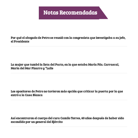
Notas Recomendadas
Por qué el abogado de Petro se reunió con la congresista que investigaba a su jefe,
el Presidente
La mujer que tumbó la lista del Pacto, en la que estaba María Fda. Carrascal,
María del Mar Pizarro y “Lalis
Los opositores de Petro no tuvieron más opción que criticar la puerta por la que
entró a la Casa Blanca
Así encontraron el cuerpo del cura Camilo Torres, 60 años después de haber sido
escondido por un general del Ejército