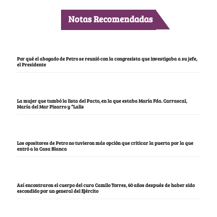
Notas Recomendadas
Por qué el abogado de Petro se reunió con la congresista que investigaba a su jefe,
el Presidente
La mujer que tumbó la lista del Pacto, en la que estaba María Fda. Carrascal,
María del Mar Pizarro y “Lalis
Los opositores de Petro no tuvieron más opción que criticar la puerta por la que
entró a la Casa Blanca
Así encontraron el cuerpo del cura Camilo Torres, 60 años después de haber sido
escondido por un general del Ejército