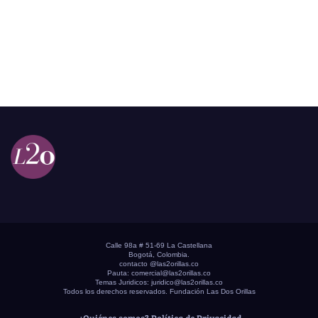
Calle 98a # 51-69 La Castellana
Bogotá, Colombia.
contacto @las2orillas.co
Pauta:
comercial@las2orillas.co
Temas Juridicos:
juridico@las2orillas.co
Todos los derechos reservados. Fundación Las Dos Orillas