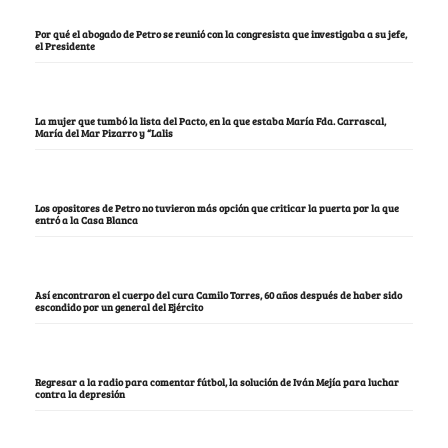
Por qué el abogado de Petro se reunió con la congresista que investigaba a su jefe,
el Presidente
La mujer que tumbó la lista del Pacto, en la que estaba María Fda. Carrascal,
María del Mar Pizarro y “Lalis
Los opositores de Petro no tuvieron más opción que criticar la puerta por la que
entró a la Casa Blanca
Así encontraron el cuerpo del cura Camilo Torres, 60 años después de haber sido
escondido por un general del Ejército
Regresar a la radio para comentar fútbol, la solución de Iván Mejía para luchar
contra la depresión