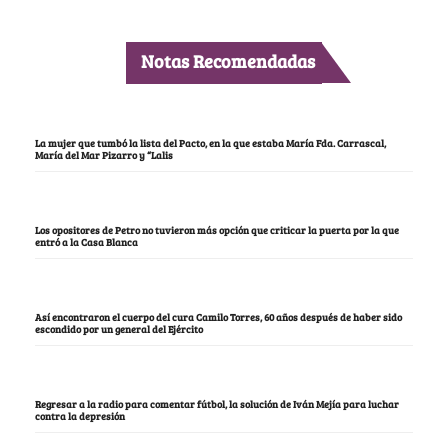
Notas Recomendadas
La mujer que tumbó la lista del Pacto, en la que estaba María Fda. Carrascal,
María del Mar Pizarro y “Lalis
Los opositores de Petro no tuvieron más opción que criticar la puerta por la que
entró a la Casa Blanca
Así encontraron el cuerpo del cura Camilo Torres, 60 años después de haber sido
escondido por un general del Ejército
Regresar a la radio para comentar fútbol, la solución de Iván Mejía para luchar
contra la depresión