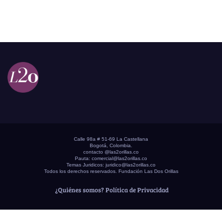
Calle 98a # 51-69 La Castellana
Bogotá, Colombia.
contacto @las2orillas.co
Pauta:
comercial@las2orillas.co
Temas Juridicos:
juridico@las2orillas.co
Todos los derechos reservados. Fundación Las Dos Orillas
¿Quiénes somos?
Política de Privacidad