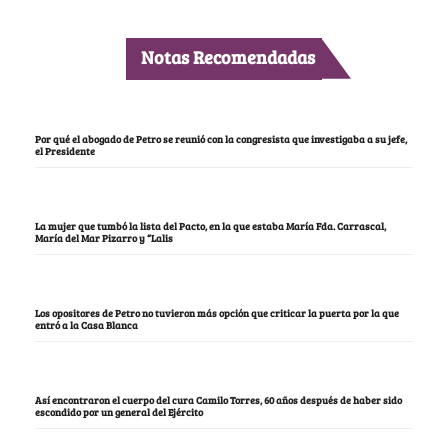
Notas Recomendadas
Por qué el abogado de Petro se reunió con la congresista que investigaba a su jefe,
el Presidente
La mujer que tumbó la lista del Pacto, en la que estaba María Fda. Carrascal,
María del Mar Pizarro y “Lalis
Los opositores de Petro no tuvieron más opción que criticar la puerta por la que
entró a la Casa Blanca
Así encontraron el cuerpo del cura Camilo Torres, 60 años después de haber sido
escondido por un general del Ejército