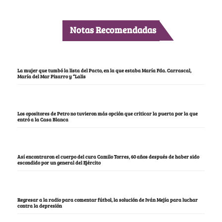
Notas Recomendadas
La mujer que tumbó la lista del Pacto, en la que estaba María Fda. Carrascal,
María del Mar Pizarro y “Lalis
Los opositores de Petro no tuvieron más opción que criticar la puerta por la que
entró a la Casa Blanca
Así encontraron el cuerpo del cura Camilo Torres, 60 años después de haber sido
escondido por un general del Ejército
Regresar a la radio para comentar fútbol, la solución de Iván Mejía para luchar
contra la depresión