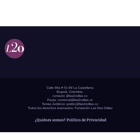
Calle 98a # 51-69 La Castellana
Bogotá, Colombia.
contacto @las2orillas.co
Pauta:
comercial@las2orillas.co
Temas Juridicos:
juridico@las2orillas.co
Todos los derechos reservados. Fundación Las Dos Orillas
¿Quiénes somos?
Política de Privacidad