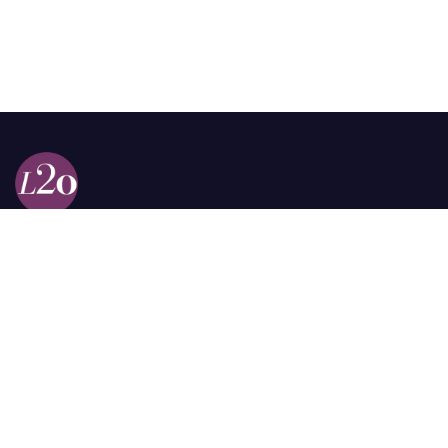
Calle 98a # 51-69 La Castellana
Bogotá, Colombia.
contacto @las2orillas.co
Pauta:
comercial@las2orillas.co
Temas Juridicos:
juridico@las2orillas.co
Todos los derechos reservados. Fundación Las Dos Orillas
¿Quiénes somos?
Política de Privacidad