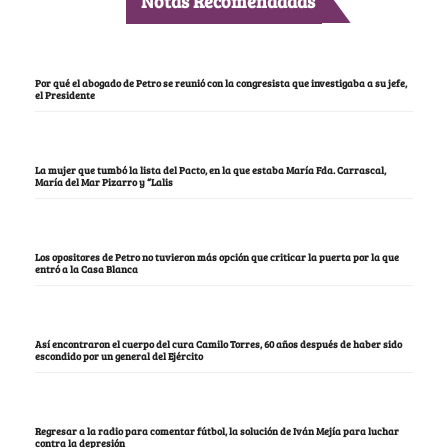
Notas Recomendadas
Por qué el abogado de Petro se reunió con la congresista que investigaba a su jefe,
el Presidente
La mujer que tumbó la lista del Pacto, en la que estaba María Fda. Carrascal,
María del Mar Pizarro y “Lalis
Los opositores de Petro no tuvieron más opción que criticar la puerta por la que
entró a la Casa Blanca
Así encontraron el cuerpo del cura Camilo Torres, 60 años después de haber sido
escondido por un general del Ejército
Regresar a la radio para comentar fútbol, la solución de Iván Mejía para luchar
contra la depresión