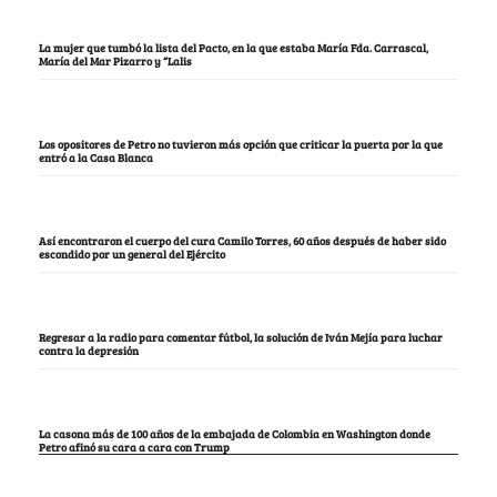
La mujer que tumbó la lista del Pacto, en la que estaba María Fda. Carrascal,
María del Mar Pizarro y “Lalis
Los opositores de Petro no tuvieron más opción que criticar la puerta por la que
entró a la Casa Blanca
Así encontraron el cuerpo del cura Camilo Torres, 60 años después de haber sido
escondido por un general del Ejército
Regresar a la radio para comentar fútbol, la solución de Iván Mejía para luchar
contra la depresión
La casona más de 100 años de la embajada de Colombia en Washington donde
Petro afinó su cara a cara con Trump