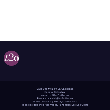
Calle 98a # 51-69 La Castellana
Bogotá, Colombia.
contacto @las2orillas.co
Pauta:
comercial@las2orillas.co
Temas Juridicos:
juridico@las2orillas.co
Todos los derechos reservados. Fundación Las Dos Orillas