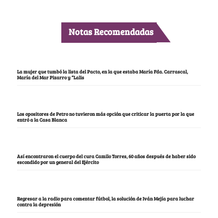
Notas Recomendadas
La mujer que tumbó la lista del Pacto, en la que estaba María Fda. Carrascal,
María del Mar Pizarro y “Lalis
Los opositores de Petro no tuvieron más opción que criticar la puerta por la que
entró a la Casa Blanca
Así encontraron el cuerpo del cura Camilo Torres, 60 años después de haber sido
escondido por un general del Ejército
Regresar a la radio para comentar fútbol, la solución de Iván Mejía para luchar
contra la depresión