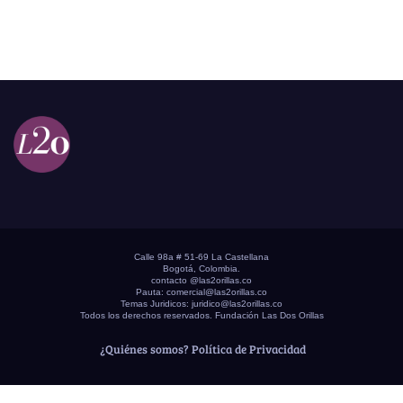
Calle 98a # 51-69 La Castellana
Bogotá, Colombia.
contacto @las2orillas.co
Pauta:
comercial@las2orillas.co
Temas Juridicos:
juridico@las2orillas.co
Todos los derechos reservados. Fundación Las Dos Orillas
¿Quiénes somos?
Política de Privacidad